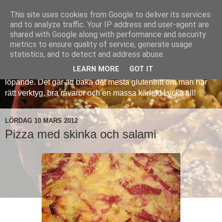
This site uses cookies from Google to deliver its services
Veronicas glutenfria
and to analyze traffic. Your IP address and user-agent are
shared with Google along with performance and security
metrics to ensure quality of service, generate usage
Att baka glutenfritt kan vara en utmaning, men det behöver
statistics, and to detect and address abuse.
inte vara så krångligt. Med denna sida delar jag med mig av
LEARN MORE
GOT IT
mina erfarenheter och jag kommer att lägga in nya recept
löpande. Det går att baka det mesta glutenfritt om man har
rätt verktyg, bra råvaror och en massa kärlek! Lycka till!
LÖRDAG 10 MARS 2012
Pizza med skinka och salami