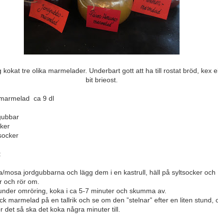
 kokat tre olika marmelader. Underbart gott att ha till rostat bröd, kex e
bit brieost.
marmelad ca 9 dl
gubbar
cker
jsocker
:
a/mosa jordgubbarna och lägg dem i en kastrull, häll på syltsocker och
r och rör om.
nder omröring, koka i ca 5-7 minuter och skumma av.
ck marmelad på en tallrik och se om den ”stelnar” efter en liten stund,
r det så ska det koka några minuter till.