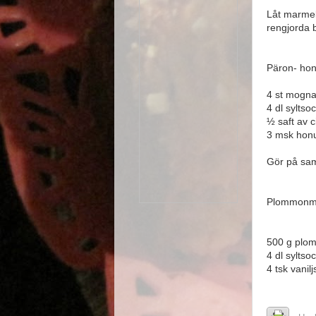
Låt marmel
rengjorda 
Päron- ho
4 st mogna
4 dl syltso
½ saft av c
3 msk hon
Gör på sa
Plommonm
500 g plo
4 dl syltso
4 tsk vanil