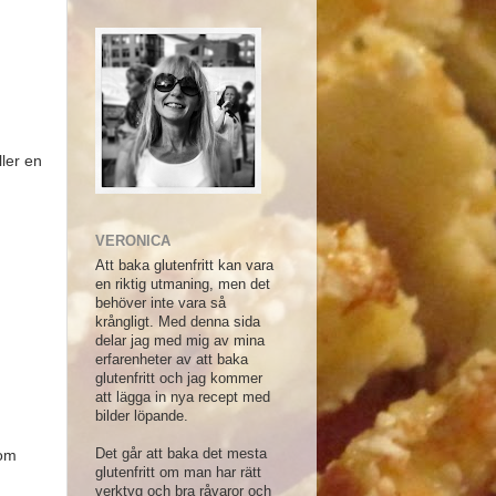
ller en
VERONICA
Att baka glutenfritt kan vara
en riktig utmaning, men det
behöver inte vara så
krångligt. Med denna sida
delar jag med mig av mina
erfarenheter av att baka
glutenfritt och jag kommer
att lägga in nya recept med
bilder löpande.
Det går att baka det mesta
 om
glutenfritt om man har rätt
verktyg och bra råvaror och