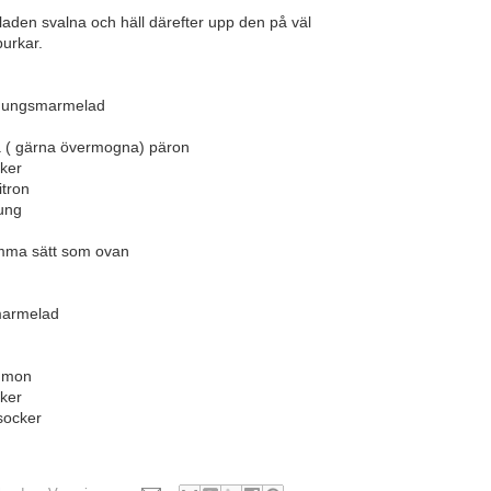
aden svalna och häll därefter upp den på väl
burkar.
nungsmarmelad
 ( gärna övermogna) päron
cker
itron
ung
mma sätt som ovan
armelad
mmon
cker
jsocker