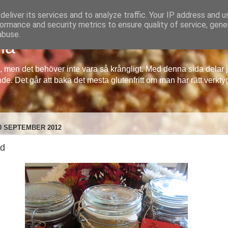
eliver its services and to analyze traffic. Your IP address and 
ormance and security metrics to ensure quality of service, gen
abuse.
ia
ng, men det behöver inte vara så krångligt. Med denna sida dela
de. Det går att baka det mesta glutenfritt om man har rätt verkty
0 SEPTEMBER 2012
d