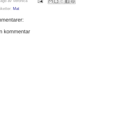
lagd av
Veronica
iketter:
Mat
mmentarer:
en kommentar