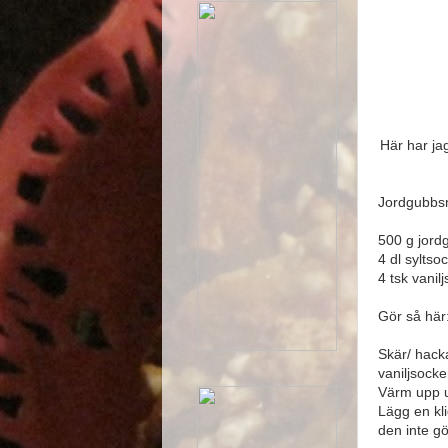
Här har jag
Jordgubbs
500 g jord
4 dl syltso
4 tsk vanil
Gör så här
Skär/ hack
vaniljsocke
Värm upp u
Lägg en kli
den inte gö