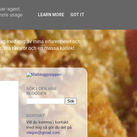
user-agent
erate usage
LEARN MORE
GOT IT
r jag med mig av mina erfarenheter och
g, bra råvaror och en massa kärlek!
SÖK I DEN HÄR
BLOGGEN
KONTAKT
Vill du komma i kontakt
med mig så gör du det på
vleijon@gmail.com