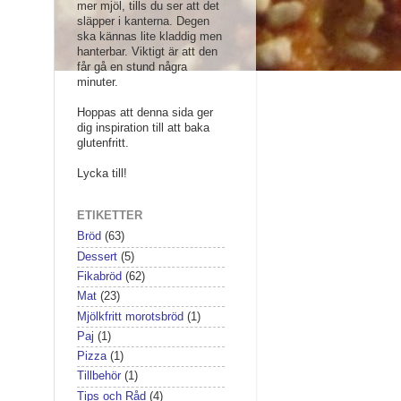
mer mjöl, tills du ser att det
släpper i kanterna. Degen
ska kännas lite kladdig men
hanterbar. Viktigt är att den
får gå en stund några
minuter.
Hoppas att denna sida ger
dig inspiration till att baka
glutenfritt.
Lycka till!
ETIKETTER
Bröd
(63)
Dessert
(5)
Fikabröd
(62)
Mat
(23)
Mjölkfritt morotsbröd
(1)
Paj
(1)
Pizza
(1)
Tillbehör
(1)
Tips och Råd
(4)