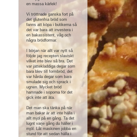
en massa kärlek!
Vi tröttnade ganska fort på
det glutenfria bröd som
fanns att köpa i butikerna så
det var bara att investera i
en bakassistent, våg och
några brödformar.
I början när allt var nytt så
följde jag recepten slaviskt
vilket inte blev så bra. Det
var jättekladdiga degar som
bara blev till formbröd, det
var hårda degar som bara
smulade sig och sprack i
ugnen. Mycket bröd
hamnade i soporna för det
gick inte att äta.
Det man ska tänka på när
man bakar är att inte hälla i
allt mjöl på en gång. Ta det
lugnt varje gång du häller i
mjöl. Låt maskinen jobba en
stund för att sedan hälla i