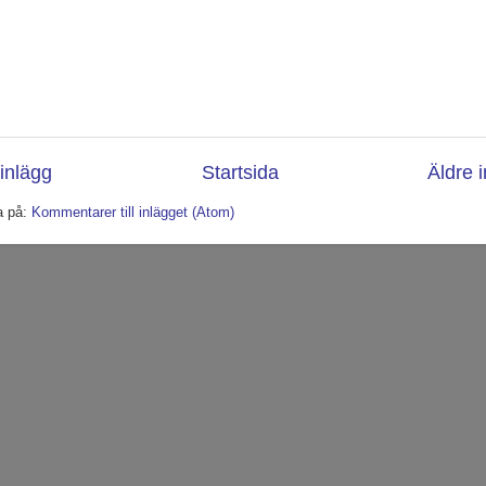
inlägg
Startsida
Äldre 
a på:
Kommentarer till inlägget (Atom)