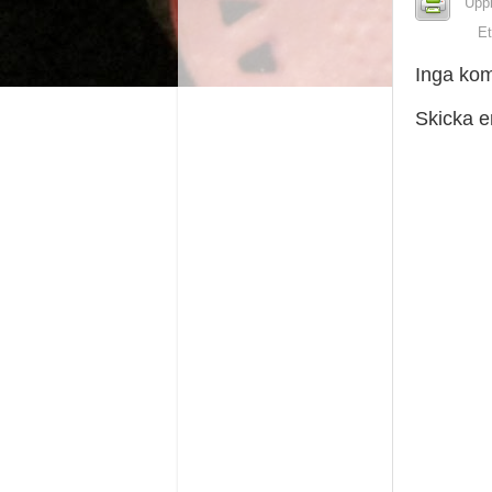
Upp
Et
Inga ko
Skicka 