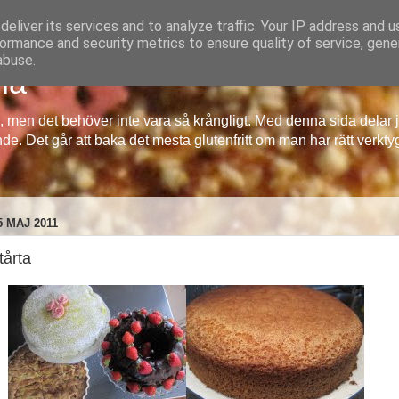
eliver its services and to analyze traffic. Your IP address and 
ormance and security metrics to ensure quality of service, gen
abuse.
ia
ng, men det behöver inte vara så krångligt. Med denna sida dela
de. Det går att baka det mesta glutenfritt om man har rätt verkty
 MAJ 2011
tårta