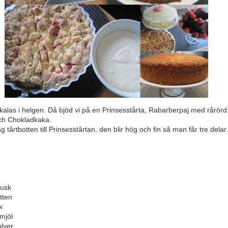
 kalas i helgen. Då bjöd vi på en Prinsesstårta, Rabarberpaj med rårörd
och Chokladkaka.
ag tårtbotten till Prinsesstårtan, den blir hög och fin så man får tre delar.
husk
atten
x
smjöl
ulver