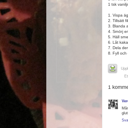
1 tsk vanil
1. Vispa ä
2. Tillsätt
3. Blanda 
4. Smörj e
5. Häll sm
6. Låt kaka
7. Dela den 
8. Fyll och
Upp
Et
1 komme
Ver
Mån
glu
Sva