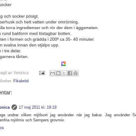
jsocker
gg och socker pösigt.
 fiberhusk och hett vatten under omrörning.
alla torra ingredienser och rör der dem i äggsmeten.
n rund bakform med löstagbar botten.
eten i formen och grädda i 200º ca 35- 40 minuter.
n svalna innan den stjälps upp.
i tre delar.
 garnera tårtan.
lagd av
Veronica
iketter:
Fikabröd
ntar:
onica
17 maj 2011 kl. 19:19
ga undrar vilken mjölsort jag använder när jag bakar. Jag använder 
tenfria mjölmix och Sempers grovmix.
ra