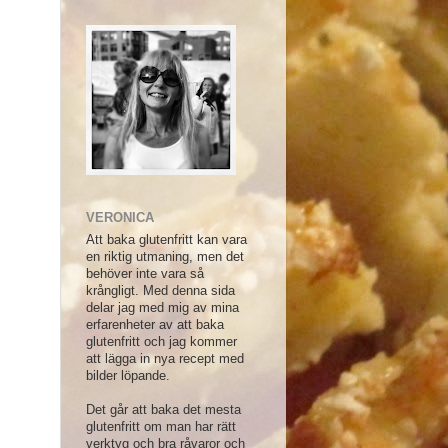
VERONICA
Att baka glutenfritt kan vara
en riktig utmaning, men det
behöver inte vara så
krångligt. Med denna sida
delar jag med mig av mina
erfarenheter av att baka
glutenfritt och jag kommer
att lägga in nya recept med
bilder löpande.
Det går att baka det mesta
glutenfritt om man har rätt
verktyg och bra råvaror och