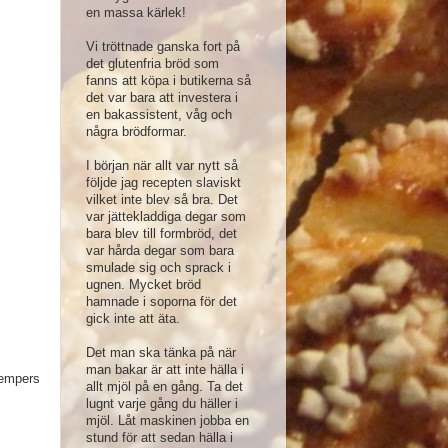
en massa kärlek!
Vi tröttnade ganska fort på
det glutenfria bröd som
fanns att köpa i butikerna så
det var bara att investera i
en bakassistent, våg och
några brödformar.
I början när allt var nytt så
följde jag recepten slaviskt
vilket inte blev så bra. Det
var jättekladdiga degar som
bara blev till formbröd, det
var hårda degar som bara
smulade sig och sprack i
ugnen. Mycket bröd
hamnade i soporna för det
gick inte att äta.
Det man ska tänka på när
man bakar är att inte hälla i
Sempers
allt mjöl på en gång. Ta det
lugnt varje gång du häller i
mjöl. Låt maskinen jobba en
stund för att sedan hälla i