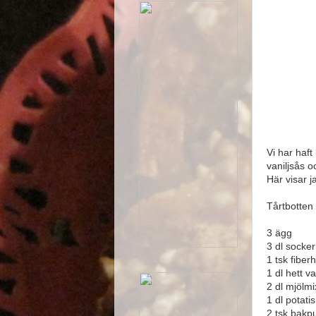
Vi har haft
vaniljsås 
Här visar j
Tårtbotten
3 ägg
3 dl socker
1 tsk fiber
1 dl hett v
2 dl mjölmi
1 dl potati
2 tsk bakp