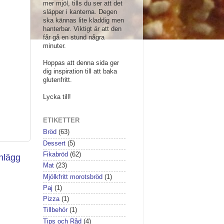
mer mjöl, tills du ser att det
släpper i kanterna. Degen
ska kännas lite kladdig men
hanterbar. Viktigt är att den
får gå en stund några
minuter.
Hoppas att denna sida ger
dig inspiration till att baka
glutenfritt.
Lycka till!
ETIKETTER
Bröd
(63)
Dessert
(5)
Fikabröd
(62)
inlägg
Mat
(23)
Mjölkfritt morotsbröd
(1)
Paj
(1)
Pizza
(1)
Tillbehör
(1)
Tips och Råd
(4)