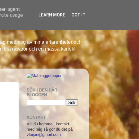
user-agent
erate usage
LEARN MORE
GOT IT
r jag med mig av mina erfarenheter och
g, bra råvaror och en massa kärlek!
SÖK I DEN HÄR
BLOGGEN
KONTAKT
Vill du komma i kontakt
med mig så gör du det på
vleijon@gmail.com