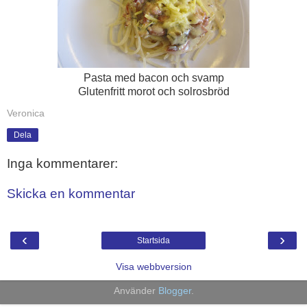
Pasta med bacon och svamp
Glutenfritt morot och solrosbröd
Veronica
Dela
Inga kommentarer:
Skicka en kommentar
‹
›
Startsida
Visa webbversion
Använder
Blogger
.