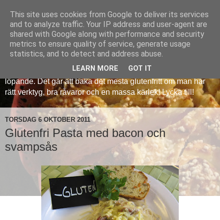
This site uses cookies from Google to deliver its services
Veronicas glutenfria
and to analyze traffic. Your IP address and user-agent are
shared with Google along with performance and security
metrics to ensure quality of service, generate usage
Att baka glutenfritt kan vara en utmaning, men det behöver
statistics, and to detect and address abuse.
inte vara så krångligt. Med denna sida delar jag med mig av
LEARN MORE
GOT IT
mina erfarenheter och jag kommer att lägga in nya recept
löpande. Det går att baka det mesta glutenfritt om man har
rätt verktyg, bra råvaror och en massa kärlek! Lycka till!
TORSDAG 6 OKTOBER 2011
Glutenfri Pasta med bacon och
svampsås