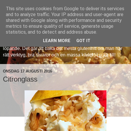
This site uses cookies from Google to deliver its services
Veronicas glutenfria
and to analyze traffic. Your IP address and user-agent are
shared with Google along with performance and security
metrics to ensure quality of service, generate usage
Att baka glutenfritt kan vara en utmaning, men det behöver
statistics, and to detect and address abuse.
inte vara så krångligt. Med denna sida delar jag med mig av
LEARN MORE
GOT IT
mina erfarenheter och jag kommer att lägga in nya recept
löpande. Det går att baka det mesta glutenfritt om man har
rätt verktyg, bra råvaror och en massa kärlek! Lycka till!
ONSDAG 17 AUGUSTI 2016
Citronglass